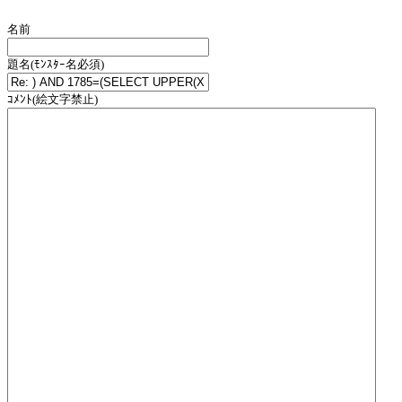
名前
題名(ﾓﾝｽﾀｰ名必須)
ｺﾒﾝﾄ(絵文字禁止)