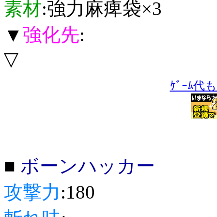
素材
:強力麻痺袋×3
▼
強化先
:
▽
ｹﾞｰﾑ代
■
ボーンハッカー
攻撃力
:180