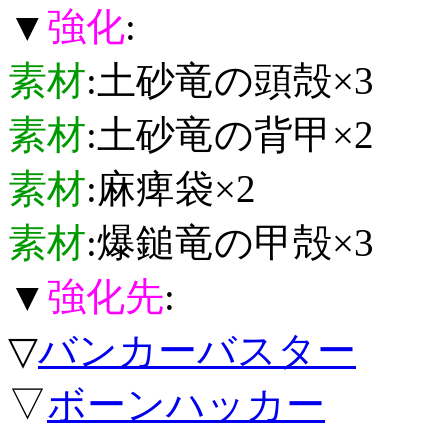
▼
強化
:
素材
:土砂竜の頭殻×3
素材
:土砂竜の背甲×2
素材
:麻痺袋×2
素材
:爆鎚竜の甲殻×3
▼
強化先
:
▽
バンカーバスター
▽
ボーンハッカー