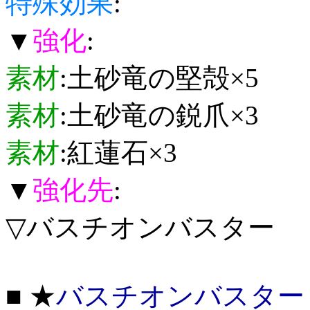
特殊効果
:
▼
強化
:
素材
:土砂竜の堅殻×5
素材
:土砂竜の鋭爪×3
素材
:紅蓮石×3
▼
強化先
:
▽バスチオンバスター
■ ★
バスチオンバスター