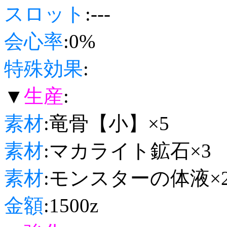
スロット
:---
会心率
:0%
特殊効果
:
▼
生産
:
素材
:竜骨【小】×5
素材
:マカライト鉱石×3
素材
:モンスターの体液×
金額
:1500z