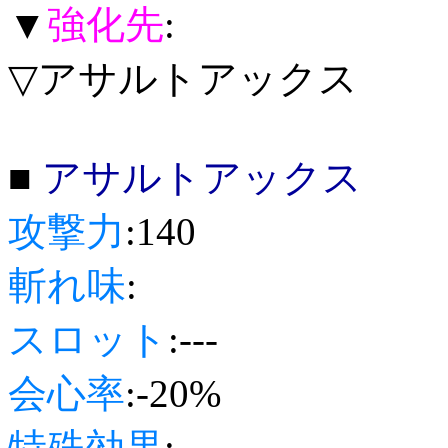
▼
強化先
:
▽アサルトアックス
■
アサルトアックス
攻撃力
:140
斬れ味
:
スロット
:---
会心率
:-20%
特殊効果
: