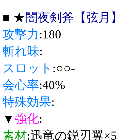
■ ★
闇夜剣斧【弦月】
攻撃力
:180
斬れ味
:
スロット
:○○-
会心率
:40%
特殊効果
:
▼
強化
:
素材
:迅竜の鋭刃翼×5