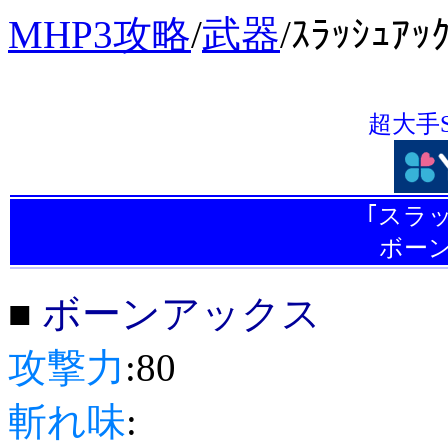
MHP3攻略
/
武器
/ｽﾗｯｼｭｱｯ
超大手
｢スラ
ボー
■
ボーンアックス
攻撃力
:80
斬れ味
: