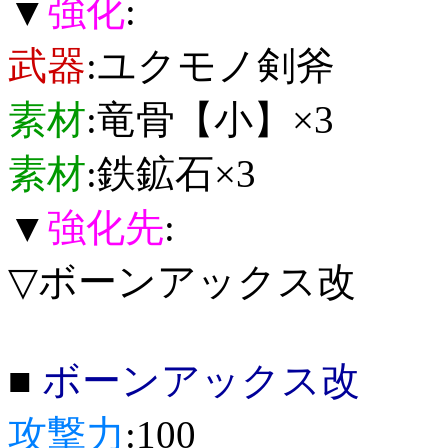
▼
強化
:
武器
:ユクモノ剣斧
素材
:竜骨【小】×3
素材
:鉄鉱石×3
▼
強化先
:
▽ボーンアックス改
■
ボーンアックス改
攻撃力
:100