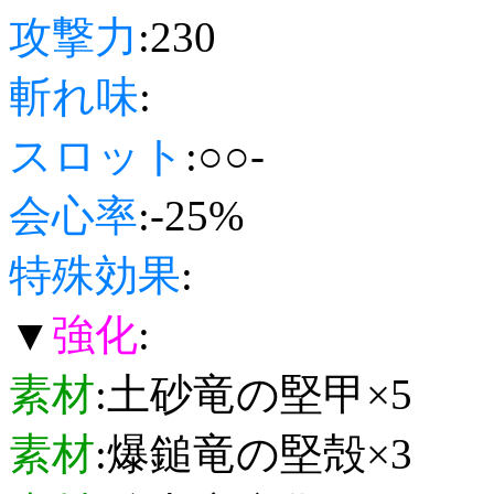
攻撃力
:230
斬れ味
:
スロット
:○○-
会心率
:-25%
特殊効果
:
▼
強化
:
素材
:土砂竜の堅甲×5
素材
:爆鎚竜の堅殻×3