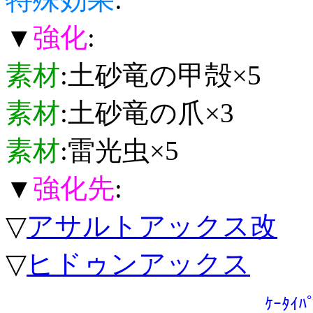
▼
強化
:
素材
:土砂竜の甲殻×5
素材
:土砂竜の爪×3
素材
:雷光虫×5
▼
強化先
:
▽
アサルトアックス改
▽
ヒドゥンアックス
ｹｰﾀｲﾊ