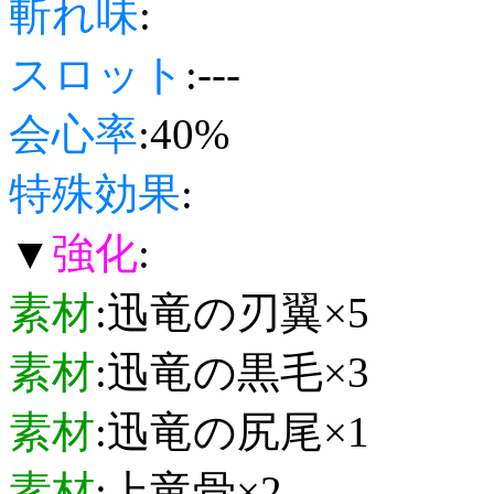
斬れ味
:
スロット
:---
会心率
:40%
特殊効果
:
▼
強化
:
素材
:迅竜の刃翼×5
素材
:迅竜の黒毛×3
素材
:迅竜の尻尾×1
素材
:上竜骨×2