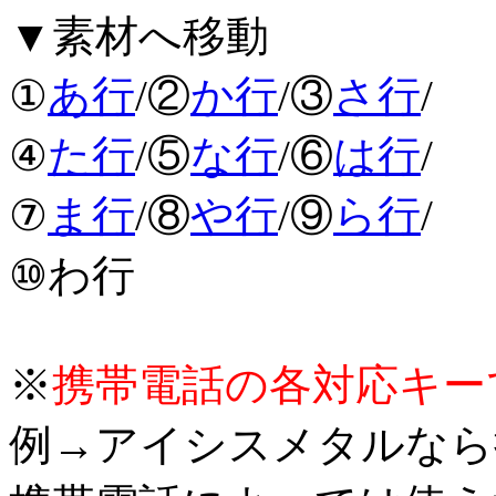
▼素材へ移動
①
あ行
/②
か行
/③
さ行
/
④
た行
/⑤
な行
/⑥
は行
/
⑦
ま行
/⑧
や行
/⑨
ら行
/
⑩わ行
※
携帯電話の各対応キー
例→アイシスメタルなら