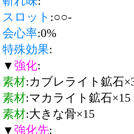
斬れ味
:
スロット
:○○-
会心率
:0%
特殊効果
:
▼
強化
:
素材
:カブレライト鉱石×
素材
:マカライト鉱石×15
素材
:大きな骨×15
▼
強化先
: