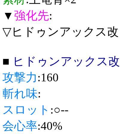
▼
強化先
:
▽ヒドゥンアックス改
■
ヒドゥンアックス改
攻撃力
:160
斬れ味
:
スロット
:○--
会心率
:40%