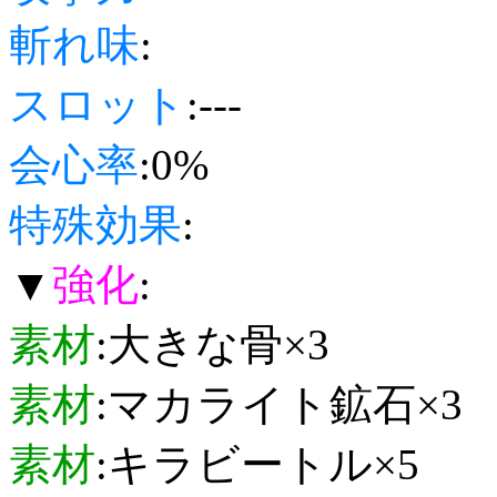
斬れ味
:
スロット
:---
会心率
:0%
特殊効果
:
▼
強化
:
素材
:大きな骨×3
素材
:マカライト鉱石×3
素材
:キラビートル×5