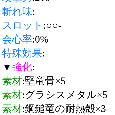
斬れ味
:
スロット
:○○-
会心率
:0%
特殊効果
:
▼
強化
:
素材
:堅竜骨×5
素材
:グラシスメタル×5
素材
:鋼鎚竜の耐熱殻×3