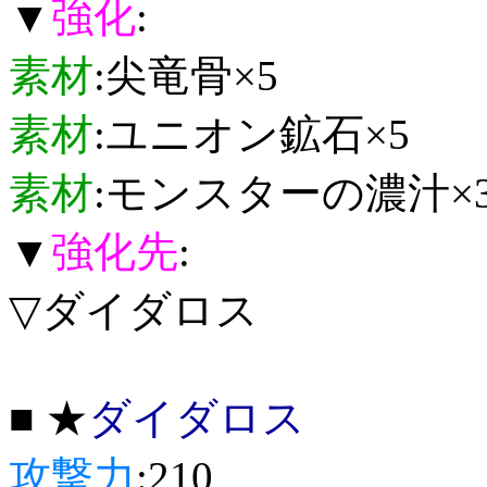
▼
強化
:
素材
:尖竜骨×5
素材
:ユニオン鉱石×5
素材
:モンスターの濃汁×
▼
強化先
:
▽ダイダロス
■ ★
ダイダロス
攻撃力
:210