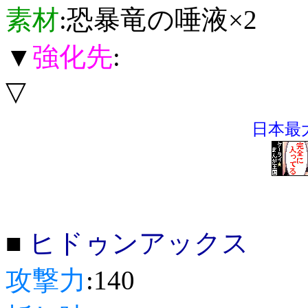
素材
:恐暴竜の唾液×2
▼
強化先
:
▽
日本最大
■
ヒドゥンアックス
攻撃力
:140