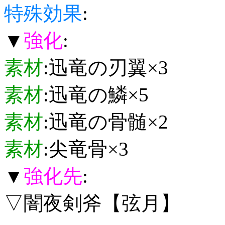
特殊効果
:
▼
強化
:
素材
:迅竜の刃翼×3
素材
:迅竜の鱗×5
素材
:迅竜の骨髄×2
素材
:尖竜骨×3
▼
強化先
:
▽闇夜剣斧【弦月】